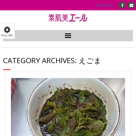
Follow Us
PULL ME
ホーム
CATEGORY ARCHIVES:
えごま
はじめての方へ
イナータススキンケア
会社案内
イナータススキンケアの使い方
ショッピングページ