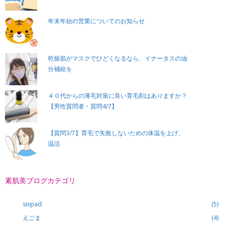
年末年始の営業についてのお知らせ
乾燥肌がマスクでひどくなるなら、イナータスの油
分補給を
４０代からの薄毛対策に良い育毛剤はありますか？
【男性質問者・質問4/7】
【質問3/7】育毛で失敗しないための体温を上げ、
温活
素肌美ブログカテゴリ
sixpad
(5)
えごま
(4)