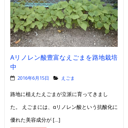
Αリノレン酸豊富なえごまを路地栽培
中
2016年6月15日
えごま
路地に植えたえごまが立派に育ってきまし
た。 えごまには、αリノレン酸という抗酸化に
優れた美容成分が […]