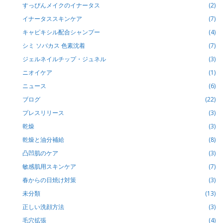
すっぴんメイクのイナータス
(2)
イナータススキンケア
(7)
キャピキシル配合シャンプー
(4)
シミ ソバカス 色素沈着
(7)
ジェルネイルチップ・ジュネル
(3)
ニオイケア
(1)
ニュース
(6)
ブログ
(22)
プレスリリース
(3)
乾燥
(3)
乾燥と油分補給
(8)
凸凹肌のケア
(3)
敏感肌用スキンケア
(7)
春からの日焼け対策
(3)
未分類
(13)
正しい洗顔方法
(3)
毛穴拡張
(4)