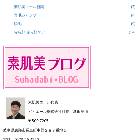
素肌美エール新聞
(2)
育毛シャンプー
(4)
脱毛
(9)
赤ら顔 赤ら顔ケア
(14)
素肌美エール代表
ビ・エール株式会社社長、新田英博
〒509-7205
岐阜県恵那市長島町中野２８７番地５
電話 0573-26-4120