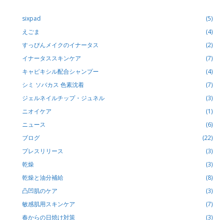
sixpad
(5)
えごま
(4)
すっぴんメイクのイナータス
(2)
イナータススキンケア
(7)
キャピキシル配合シャンプー
(4)
シミ ソバカス 色素沈着
(7)
ジェルネイルチップ・ジュネル
(3)
ニオイケア
(1)
ニュース
(6)
ブログ
(22)
プレスリリース
(3)
乾燥
(3)
乾燥と油分補給
(8)
凸凹肌のケア
(3)
敏感肌用スキンケア
(7)
春からの日焼け対策
(3)