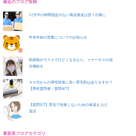
最近のブログ投稿
12月中の時間指定のない商品発送は翌々日着に
年末年始の営業についてのお知らせ
乾燥肌がマスクでひどくなるなら、イナータスの油
分補給を
４０代からの薄毛対策に良い育毛剤はありますか？
【男性質問者・質問4/7】
【質問3/7】育毛で失敗しないための体温を上げ、
温活
素肌美ブログカテゴリ