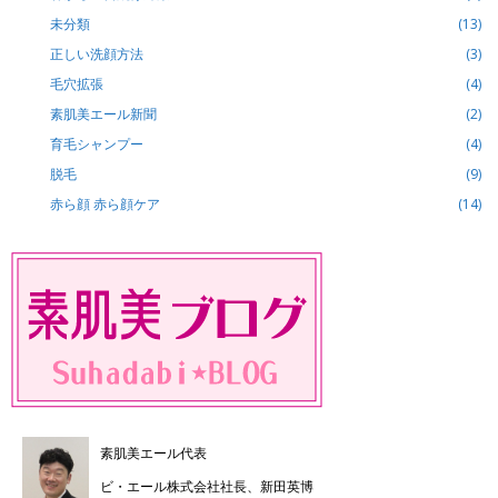
未分類
(13)
正しい洗顔方法
(3)
毛穴拡張
(4)
素肌美エール新聞
(2)
育毛シャンプー
(4)
脱毛
(9)
赤ら顔 赤ら顔ケア
(14)
素肌美エール代表
ビ・エール株式会社社長、新田英博