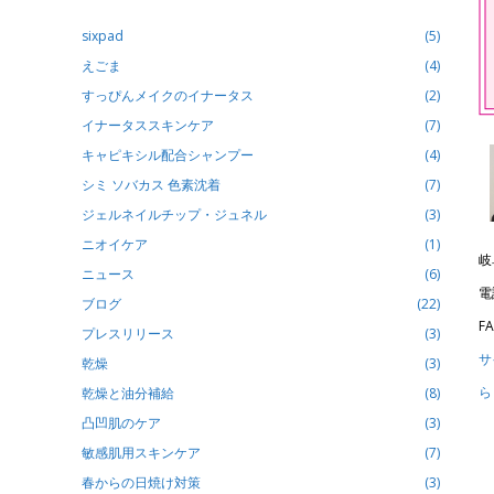
sixpad
(5)
えごま
(4)
すっぴんメイクのイナータス
(2)
イナータススキンケア
(7)
キャピキシル配合シャンプー
(4)
シミ ソバカス 色素沈着
(7)
ジェルネイルチップ・ジュネル
(3)
ニオイケア
(1)
岐
ニュース
(6)
電
ブログ
(22)
FA
プレスリリース
(3)
サ
乾燥
(3)
ら
乾燥と油分補給
(8)
凸凹肌のケア
(3)
敏感肌用スキンケア
(7)
春からの日焼け対策
(3)